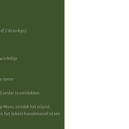
ef 2 drankjes)
winkeltje
s-toren
 verder te ontdekken
e op Moni, ontdek het eiland
aan het lokale hondenasiel of een