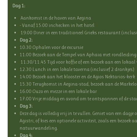
Dag 1:
Aankomst in de haven van Aegina
- Vanaf 15:00 inchecken in het hotel
19:00 Diner in een traditioneel Grieks restaurant (inclusi
Dag 2:
10:30 Ophalen voor de excursie
11:00 Bezoek aan de Tempel van Aphaia met rondleiding
11:30/11:45 Tijd voor koffie of een bezoek aan een lokaal 
12:30 Lunch in een lokale taverna (inclusief 2 drankjes)
14:00 Bezoek aan het klooster en de Agios Nektarios-kerk
15:30 Terugkomst in Aegina-stad, bezoek aan de Markelo
16:00 Ouzo en mezze in een lokale bar
17:00 Vrije middag en avond om te ontspannen of de stad
Dag 3:
Deze dag is volledig vrij in te vullen. Geniet van een dagj
Agistri, of kies een optionele activiteit, zoals een bezoek 
natuurwandeling.
Dag 4: