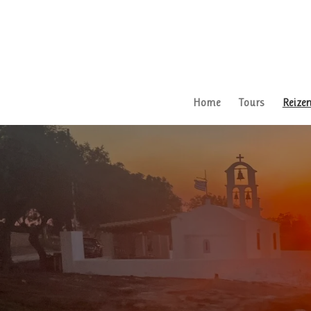
Ga
direct
naar
de
hoofdinhoud
Home
Tours
Reize