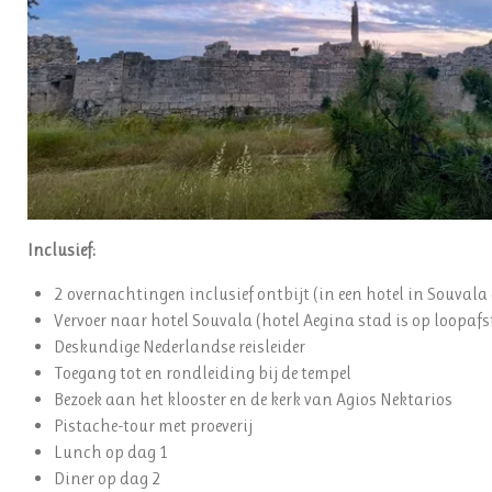
Inclusief:
2 overnachtingen inclusief ontbijt (in een hotel in Souvala
Vervoer naar hotel Souvala (hotel Aegina stad is op loopaf
Deskundige Nederlandse reisleider
Toegang tot en rondleiding bij de tempel
Bezoek aan het klooster en de kerk van Agios Nektarios
Pistache-tour met proeverij
Lunch op dag 1
Diner op dag 2