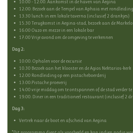
10:00 - 12:00: Aankomst in de haven van Aegina
12:00: Bezoek aan de Tempel van Aphaia met rondleidin
13:30 lunch in een lokale taverna (inclusief 2 drankjes)
15:30 Terugkomst in Aegina-stad, bezoek aan de Markelo
16:00 Ouzo en mezze in een lokale bar
17:00 Vrije avond om de omgeving te verkennen
Dag 2:
10:00: Ophalen voor de excursie
10:30 Bezoek aan het klooster en de Agios Nektarios-kerk
12:00 Rondleiding op een pistacheboerderij
13:00:Pistache proeverij
14:00 vrije middag om te ontspannen of de stad verder t
19:00: Diner in een traditioneel restaurant (inclusief 2 d
Dag 3:
Vertrek naar de boot en afscheid van Aegina
*Dit programma dient als voorbeeld en kan indien nodig wo