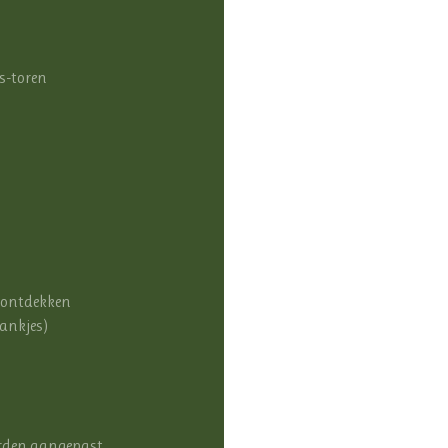
g
s-toren
e ontdekken
rankjes)
rden aangepast.